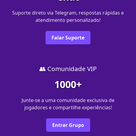
Suporte direto via Telegram, respostas rápidas e
atendimento personalizado!
Falar Suporte
👥 Comunidade VIP
1000+
Junte-se a uma comunidade exclusiva de
jogadores e compartilhe experiências!
Entrar Grupo