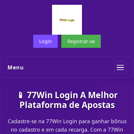
Login
Registrar-se
Menu
📱 77Win Login A Melhor
Plataforma de Apostas
Cadastre-se na 77Win Login para ganhar bônus
no cadastro e em cada recarga. Com a 77Win