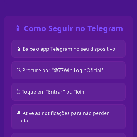
📱 Como Seguir no Telegram
📱 Baixe o app Telegram no seu dispositivo
🔍 Procure por "@77Win LoginOficial"
👆 Toque em "Entrar" ou "Join"
🔔 Ative as notificações para não perder
nada