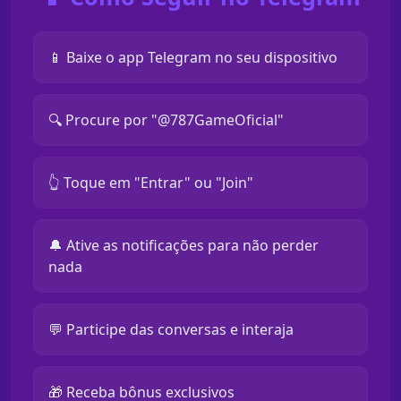
📱 Baixe o app Telegram no seu dispositivo
🔍 Procure por "@787GameOficial"
👆 Toque em "Entrar" ou "Join"
🔔 Ative as notificações para não perder
nada
💬 Participe das conversas e interaja
🎁 Receba bônus exclusivos