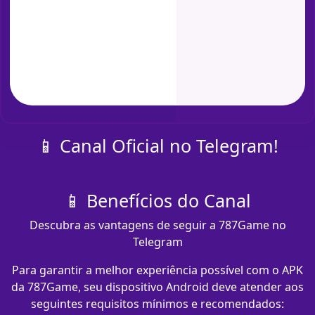
📱 Canal Oficial no Telegram!
📱 Benefícios do Canal
Descubra as vantagens de seguir a 787Game no
Telegram
Para garantir a melhor experiência possível com o APK
da 787Game, seu dispositivo Android deve atender aos
seguintes requisitos mínimos e recomendados: