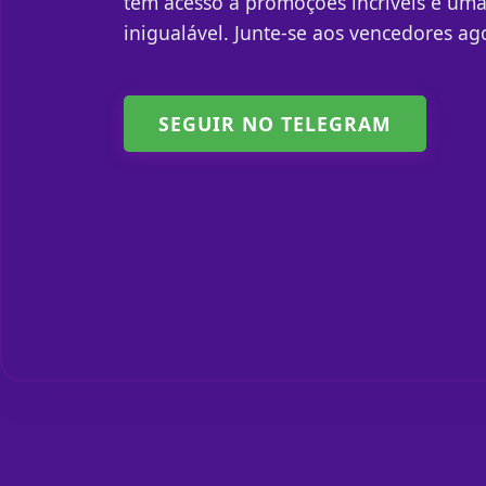
tem acesso a promoções incríveis e uma
inigualável. Junte-se aos vencedores ag
SEGUIR NO TELEGRAM