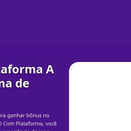
taforma A
ma de
ara ganhar bônus no
U Com Plataforma, você