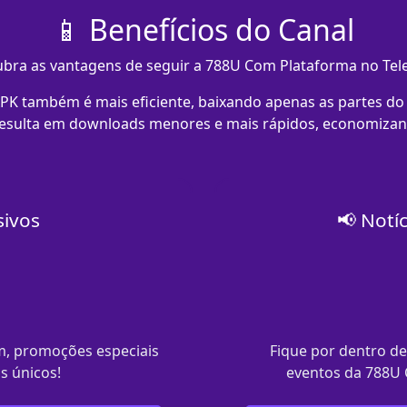
📱 Benefícios do Canal
bra as vantagens de seguir a 788U Com Plataforma no Te
PK também é mais eficiente, baixando apenas as partes do 
o resulta em downloads menores e mais rápidos, economiza
sivos
📢 Notí
m, promoções especiais
Fique por dentro d
s únicos!
eventos da 788U 