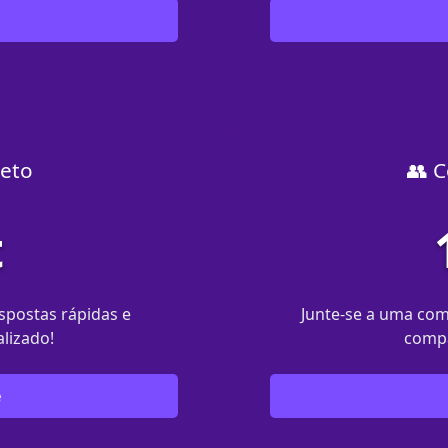
reto
👥 
t
espostas rápidas e
Junte-se a uma com
lizado!
compa
e