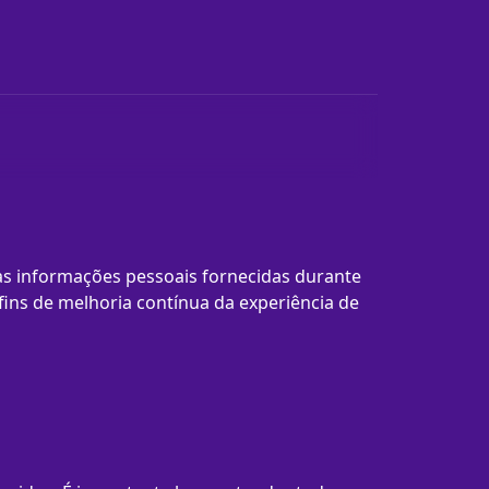
as informações pessoais fornecidas durante
fins de melhoria contínua da experiência de