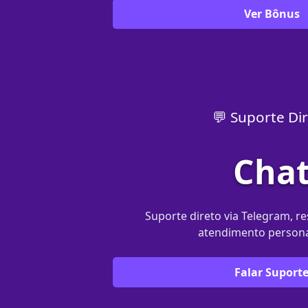
Ver Bônus
💬 Suporte Di
Cha
Suporte direto via Telegram, r
atendimento persona
Falar Suport