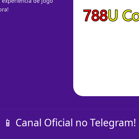
 experiência de jogo
ora!
📱 Canal Oficial no Telegram!