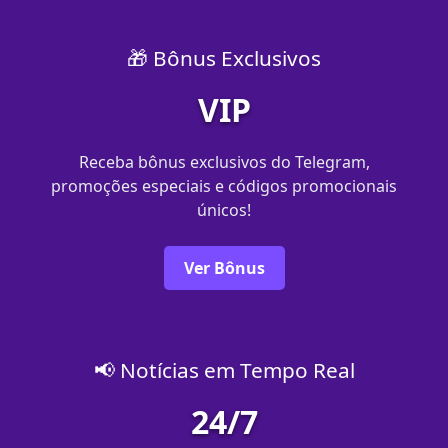
🎁 Bônus Exclusivos
VIP
Receba bônus exclusivos do Telegram,
promoções especiais e códigos promocionais
únicos!
Ver Bônus
📢 Notícias em Tempo Real
24/7