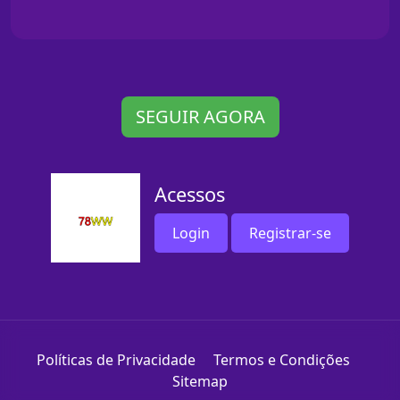
SEGUIR AGORA
Acessos
Login
Registrar-se
Políticas de Privacidade
Termos e Condições
Sitemap