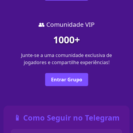
👥 Comunidade VIP
1000+
Junte-se a uma comunidade exclusiva de
jogadores e compartilhe experiências!
Entrar Grupo
📱 Como Seguir no Telegram