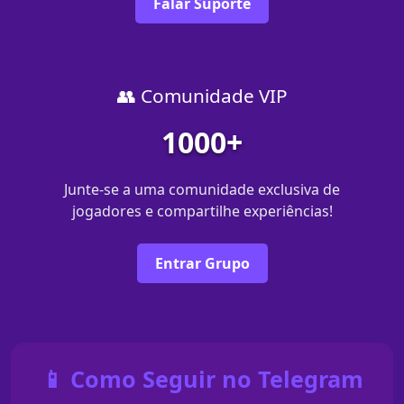
Falar Suporte
👥 Comunidade VIP
1000+
Junte-se a uma comunidade exclusiva de
jogadores e compartilhe experiências!
Entrar Grupo
📱 Como Seguir no Telegram