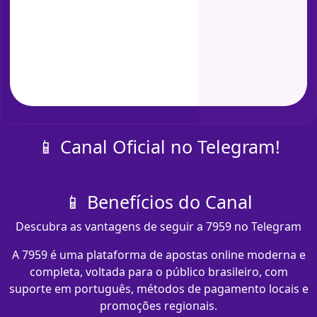
📱 Canal Oficial no Telegram!
📱 Benefícios do Canal
Descubra as vantagens de seguir a 7959 no Telegram
A 7959 é uma plataforma de apostas online moderna e
completa, voltada para o público brasileiro, com
suporte em português, métodos de pagamento locais e
promoções regionais.