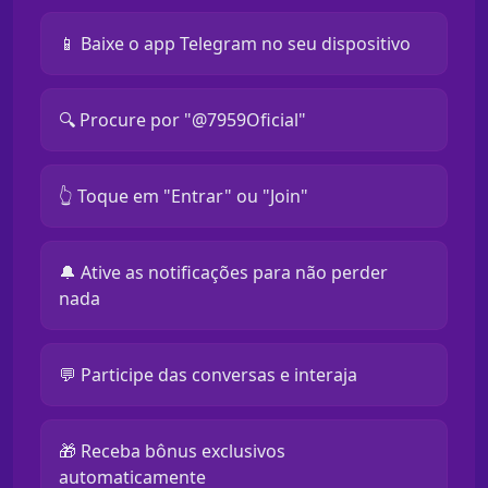
📱 Baixe o app Telegram no seu dispositivo
🔍 Procure por "@7959Oficial"
👆 Toque em "Entrar" ou "Join"
🔔 Ative as notificações para não perder
nada
💬 Participe das conversas e interaja
🎁 Receba bônus exclusivos
automaticamente