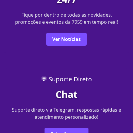
Fique por dentro de todas as novidades,
promoções e eventos da 7959 em tempo real!
Ver Notícias
💬 Suporte Direto
Chat
Suporte direto via Telegram, respostas rápidas e
atendimento personalizado!