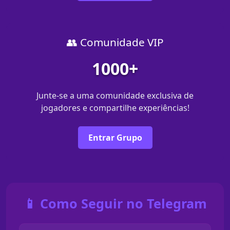
👥 Comunidade VIP
1000+
Junte-se a uma comunidade exclusiva de
jogadores e compartilhe experiências!
Entrar Grupo
📱 Como Seguir no Telegram