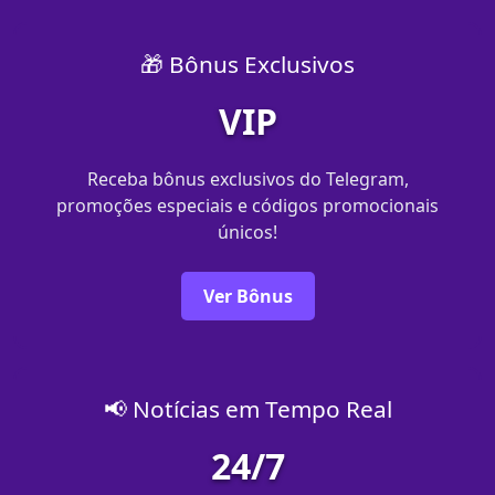
🎁 Bônus Exclusivos
VIP
Receba bônus exclusivos do Telegram,
promoções especiais e códigos promocionais
únicos!
Ver Bônus
📢 Notícias em Tempo Real
24/7