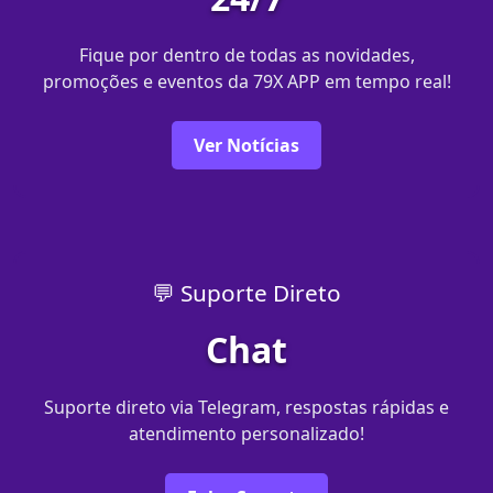
Fique por dentro de todas as novidades,
promoções e eventos da 79X APP em tempo real!
Ver Notícias
💬 Suporte Direto
Chat
Suporte direto via Telegram, respostas rápidas e
atendimento personalizado!