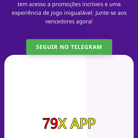
tem acesso a promoções incríveis e uma
experiência de jogo inigualável. Junte-se aos
vencedores agora!
SEGUIR NO TELEGRAM