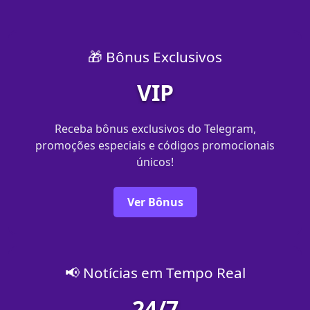
🎁 Bônus Exclusivos
VIP
Receba bônus exclusivos do Telegram,
promoções especiais e códigos promocionais
únicos!
Ver Bônus
📢 Notícias em Tempo Real
24/7