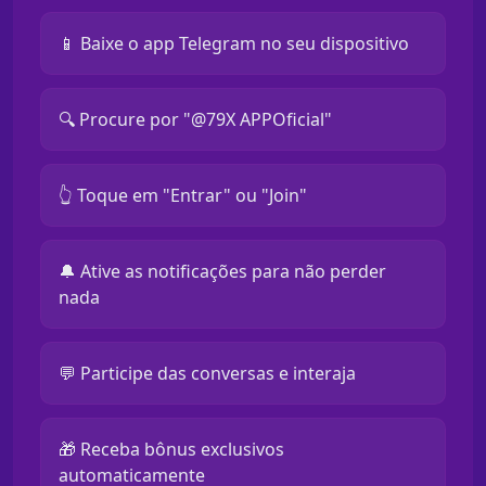
📱 Baixe o app Telegram no seu dispositivo
🔍 Procure por "@79X APPOficial"
👆 Toque em "Entrar" ou "Join"
🔔 Ative as notificações para não perder
nada
💬 Participe das conversas e interaja
🎁 Receba bônus exclusivos
automaticamente