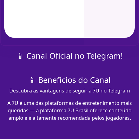
📱 Canal Oficial no Telegram!
📱 Benefícios do Canal
Descubra as vantagens de seguir a 7U no Telegram
A 7U é uma das plataformas de entretenimento mais
queridas — a plataforma 7U Brasil oferece conteúdo
amplo e é altamente recomendada pelos jogadores.