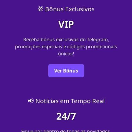
🎁 Bônus Exclusivos
VIP
Receba bônus exclusivos do Telegram,
promoções especiais e códigos promocionais
únicos!
Ver Bônus
📢 Notícias em Tempo Real
24/7
Fique por dentro de todas as novidades,