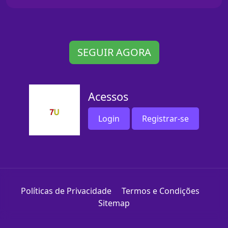
SEGUIR AGORA
Acessos
Login
Registrar-se
Políticas de Privacidade
Termos e Condições
Sitemap