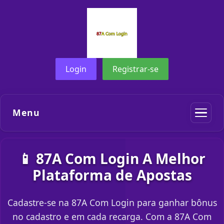
Login
Registrar-se
Menu
📱 87A Com Login A Melhor
Plataforma de Apostas
Cadastre-se na 87A Com Login para ganhar bônus
no cadastro e em cada recarga. Com a 87A Com