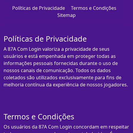
Políticas de Privacidade
Termos e Condições
Sitemap
Políticas de Privacidade
A 87A Com Login valoriza a privacidade de seus
usuários e está empenhada em proteger todas as
informações pessoais fornecidas durante o uso de
nossos canais de comunicação. Todos os dados
coletados são utilizados exclusivamente para fins de
melhoria contínua da experiência de nossos jogadores.
Termos e Condições
Os usuários da 87A Com Login concordam em respeitar