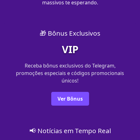
massivos te esperando.
🎁 Bônus Exclusivos
VIP
Receba bônus exclusivos do Telegram,
promoções especiais e códigos promocionais
únicos!
Ver Bônus
📢 Notícias em Tempo Real