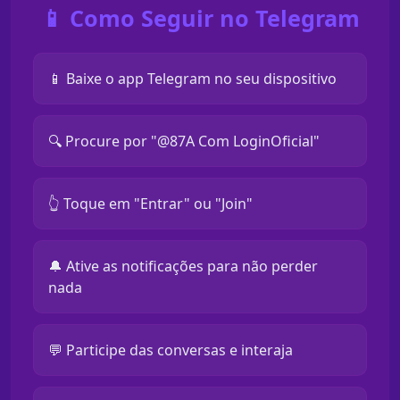
📱 Como Seguir no Telegram
📱 Baixe o app Telegram no seu dispositivo
🔍 Procure por "@87A Com LoginOficial"
👆 Toque em "Entrar" ou "Join"
🔔 Ative as notificações para não perder
nada
💬 Participe das conversas e interaja