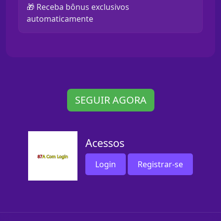
🎁 Receba bônus exclusivos
automaticamente
SEGUIR AGORA
Acessos
Login
Registrar-se