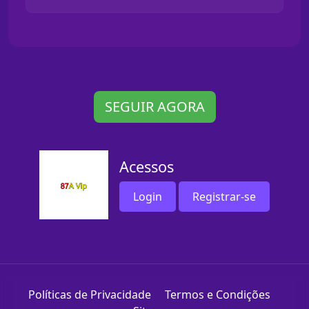
SEGUIR AGORA
Acessos
Login
Registrar-se
Políticas de Privacidade
Termos e Condições