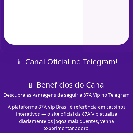
📱 Canal Oficial no Telegram!
📱 Benefícios do Canal
Descubra as vantagens de seguir a 87A Vip no Telegram
A plataforma 87A Vip Brasil é referência em cassinos
interativos — o site oficial da 87A Vip atualiza
diariamente os jogos mais quentes, venha
experimentar agora!