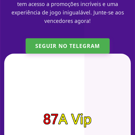
tem acesso a promoções incríveis e uma
experiência de jogo inigualável. Junte-se aos
vencedores agora!
SEGUIR NO TELEGRAM