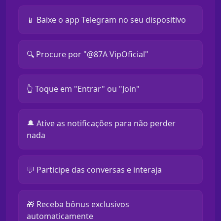
📱 Baixe o app Telegram no seu dispositivo
🔍 Procure por "@87A VipOficial"
👆 Toque em "Entrar" ou "Join"
🔔 Ative as notificações para não perder
nada
💬 Participe das conversas e interaja
🎁 Receba bônus exclusivos
automaticamente