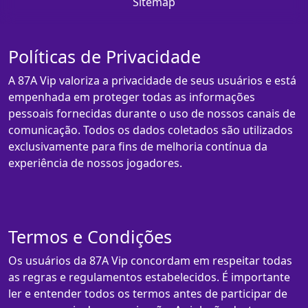
Sitemap
Políticas de Privacidade
A 87A Vip valoriza a privacidade de seus usuários e está
empenhada em proteger todas as informações
pessoais fornecidas durante o uso de nossos canais de
comunicação. Todos os dados coletados são utilizados
exclusivamente para fins de melhoria contínua da
experiência de nossos jogadores.
Termos e Condições
Os usuários da 87A Vip concordam em respeitar todas
as regras e regulamentos estabelecidos. É importante
ler e entender todos os termos antes de participar de