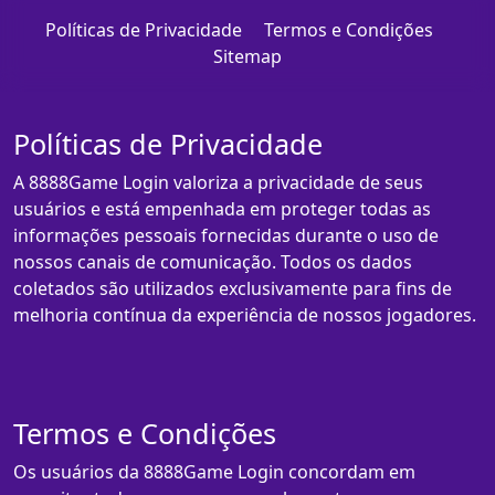
Políticas de Privacidade
Termos e Condições
Sitemap
Políticas de Privacidade
A 8888Game Login valoriza a privacidade de seus
usuários e está empenhada em proteger todas as
informações pessoais fornecidas durante o uso de
nossos canais de comunicação. Todos os dados
coletados são utilizados exclusivamente para fins de
melhoria contínua da experiência de nossos jogadores.
Termos e Condições
Os usuários da 8888Game Login concordam em