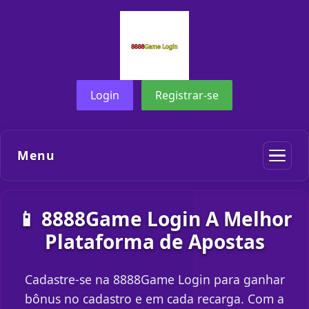
Login
Registrar-se
Menu
📱 8888Game Login A Melhor
Plataforma de Apostas
Cadastre-se na 8888Game Login para ganhar
bônus no cadastro e em cada recarga. Com a