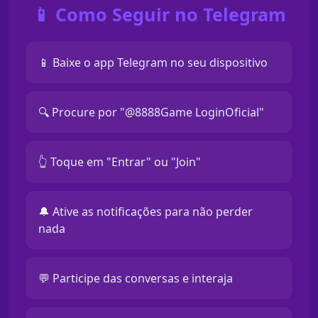
📱 Como Seguir no Telegram
📱 Baixe o app Telegram no seu dispositivo
🔍 Procure por "@8888Game LoginOficial"
👆 Toque em "Entrar" ou "Join"
🔔 Ative as notificações para não perder
nada
💬 Participe das conversas e interaja