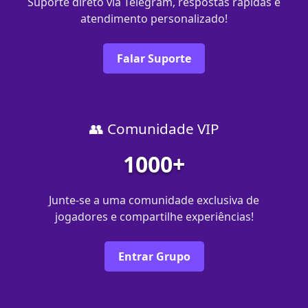
Suporte direto via Telegram, respostas rápidas e
atendimento personalizado!
Falar Suporte
👥 Comunidade VIP
1000+
Junte-se a uma comunidade exclusiva de
jogadores e compartilhe experiências!
Entrar Grupo