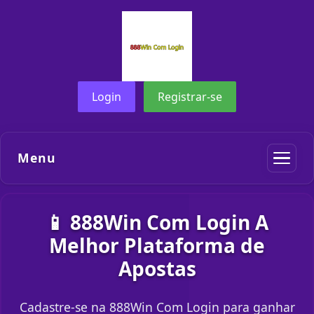
Login
Registrar-se
Menu
📱 888Win Com Login A
Melhor Plataforma de
Apostas
Cadastre-se na 888Win Com Login para ganhar