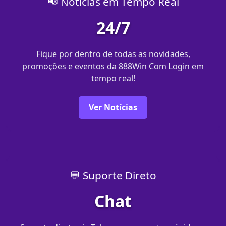
📢 Notícias em Tempo Real
24/7
Fique por dentro de todas as novidades,
promoções e eventos da 888Win Com Login em
tempo real!
Ver Notícias
💬 Suporte Direto
Chat