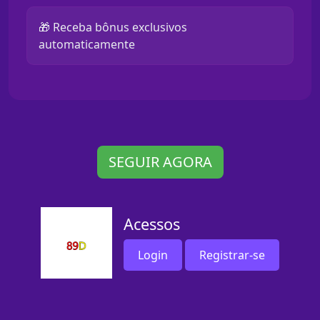
🎁 Receba bônus exclusivos
automaticamente
SEGUIR AGORA
Acessos
Login
Registrar-se