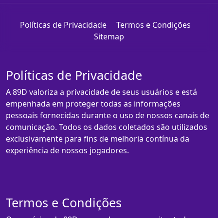
Políticas de Privacidade
Termos e Condições
Sitemap
Políticas de Privacidade
A 89D valoriza a privacidade de seus usuários e está
empenhada em proteger todas as informações
pessoais fornecidas durante o uso de nossos canais de
comunicação. Todos os dados coletados são utilizados
exclusivamente para fins de melhoria contínua da
experiência de nossos jogadores.
Termos e Condições