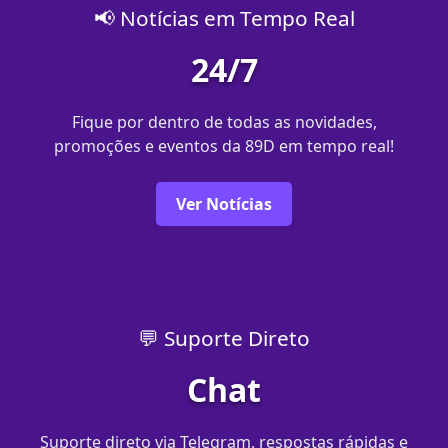
📢 Notícias em Tempo Real
24/7
Fique por dentro de todas as novidades,
promoções e eventos da 89D em tempo real!
Ver Notícias
💬 Suporte Direto
Chat
Suporte direto via Telegram, respostas rápidas e