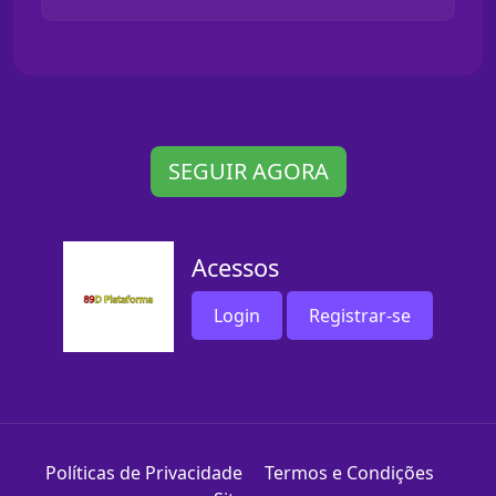
SEGUIR AGORA
Acessos
Login
Registrar-se
Políticas de Privacidade
Termos e Condições