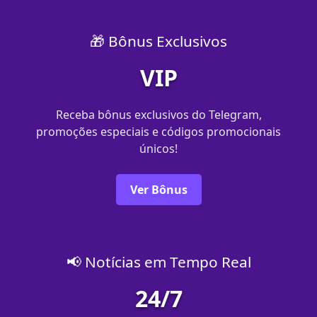
🎁 Bônus Exclusivos
VIP
Receba bônus exclusivos do Telegram,
promoções especiais e códigos promocionais
únicos!
Ver Bônus
📢 Notícias em Tempo Real
24/7