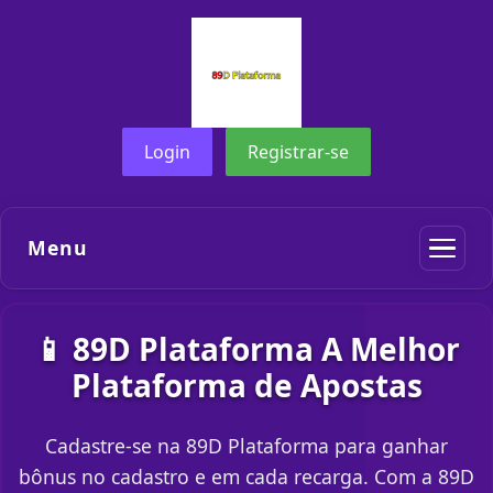
Login
Registrar-se
Menu
📱 89D Plataforma A Melhor
Plataforma de Apostas
Cadastre-se na 89D Plataforma para ganhar
bônus no cadastro e em cada recarga. Com a 89D