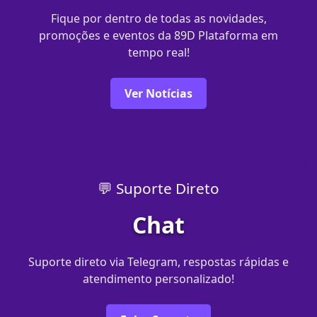
Fique por dentro de todas as novidades,
promoções e eventos da 89D Plataforma em
tempo real!
Ver Notícias
💬 Suporte Direto
Chat
Suporte direto via Telegram, respostas rápidas e
atendimento personalizado!