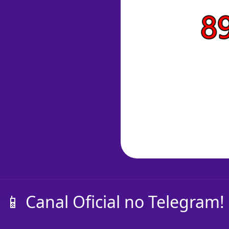
📱 Canal Oficial no Telegram!