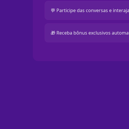
💬 Participe das conversas e interaj
🎁 Receba bônus exclusivos autom