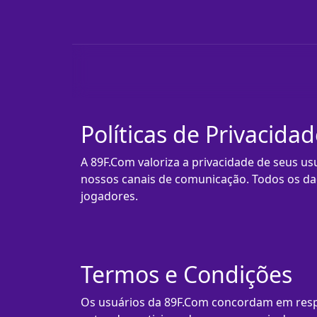
Políticas de Privacida
A 89F.Com valoriza a privacidade de seus u
nossos canais de comunicação. Todos os dad
jogadores.
Termos e Condições
Os usuários da 89F.Com concordam em respe