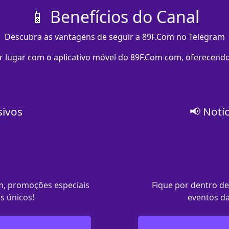
📱 Benefícios do Canal
Descubra as vantagens de seguir a 89F.Com no Telegram
 lugar com o aplicativo móvel do 89F.Com com​, oferecendo 
sivos
📢 Notí
m, promoções especiais
Fique por dentro d
s únicos!
eventos d