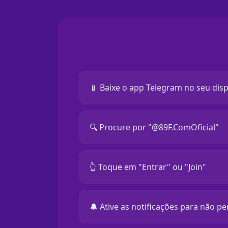
📱 Baixe o app Telegram no seu disp
🔍 Procure por "@89F.ComOficial"
👆 Toque em "Entrar" ou "Join"
🔔 Ative as notificações para não p