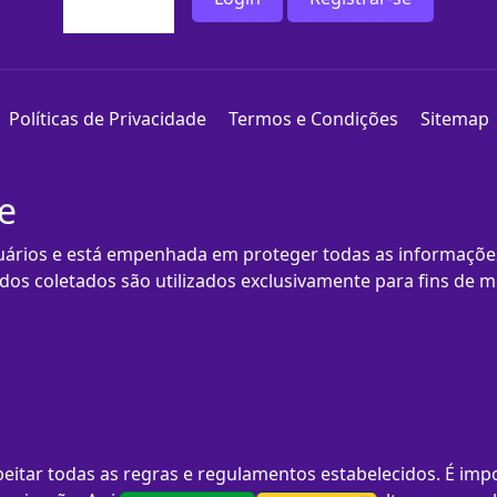
Políticas de Privacidade
Termos e Condições
Sitemap
de
suários e está empenhada em proteger todas as informaçõe
os coletados são utilizados exclusivamente para fins de m
itar todas as regras e regulamentos estabelecidos. É impo