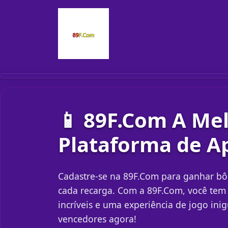
📱 89F.Com A Me
Plataforma de A
Cadastre-se na 89F.Com para ganhar bô
cada recarga. Com a 89F.Com, você tem
incríveis e uma experiência de jogo inig
vencedores agora!