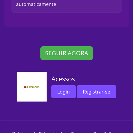
automaticamente
SEGUIR AGORA
Acessos
Login
Registrar-se