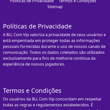
Políticas de Privacidade
Termos e Condições
Sitemap
Políticas de Privacidade
A 8LL Com Vip valoriza a privacidade de seus usuários e
está empenhada em proteger todas as informações
pessoais fornecidas durante o uso de nossos canais de
comunicação. Todos os dados coletados são utilizados
exclusivamente para fins de melhoria contínua da
experiência de nossos jogadores.
Termos e Condições
Os usuários da 8LL Com Vip concordam em respeitar
todas as regras e regulamentos estabelecidos. É