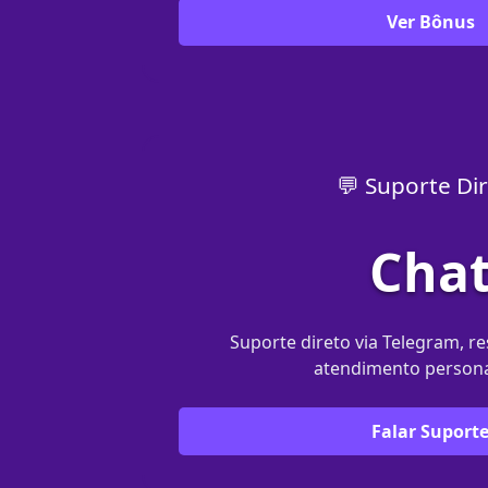
Ver Bônus
💬 Suporte Di
Cha
Suporte direto via Telegram, r
atendimento persona
Falar Suport