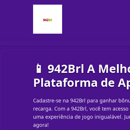
📱 942Brl A Melh
Plataforma de A
Cadastre-se na 942Brl para ganhar bôn
recarga. Com a 942Brl, você tem acesso 
uma experiência de jogo inigualável. J
agora!