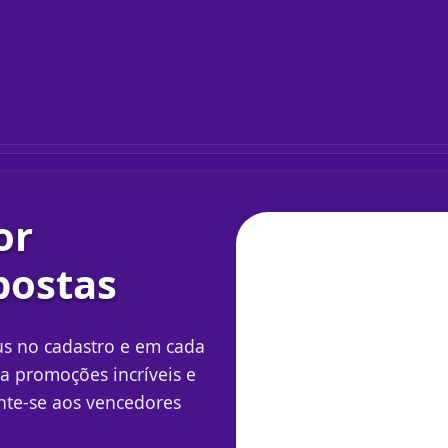
or
postas
us no cadastro e em cada
a promoções incríveis e
unte-se aos vencedores