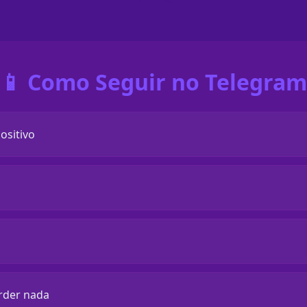
📱 Como Seguir no Telegram
ositivo
erder nada