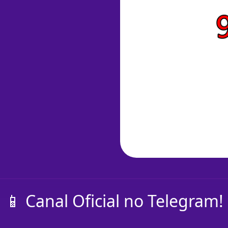
📱 Canal Oficial no Telegram!