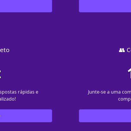
reto
👥 
t
espostas rápidas e
Junte-se a uma com
lizado!
compa
e