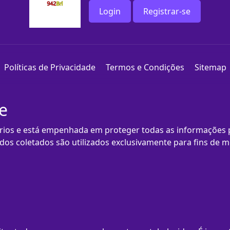
Login
Registrar-se
Políticas de Privacidade
Termos e Condições
Sitemap
de
uários e está empenhada em proteger todas as informações 
os coletados são utilizados exclusivamente para fins de m