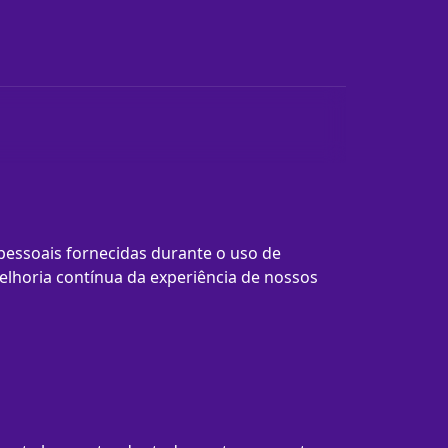
pessoais fornecidas durante o uso de
elhoria contínua da experiência de nossos