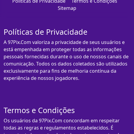
Políticas de Privacidade
Termos e Condições
Sitemap
Políticas de Privacidade
A 97Pix.Com valoriza a privacidade de seus usuários e
está empenhada em proteger todas as informações
pessoais fornecidas durante o uso de nossos canais de
comunicação. Todos os dados coletados são utilizados
exclusivamente para fins de melhoria contínua da
experiência de nossos jogadores.
Termos e Condições
Os usuários da 97Pix.Com concordam em respeitar
todas as regras e regulamentos estabelecidos. É